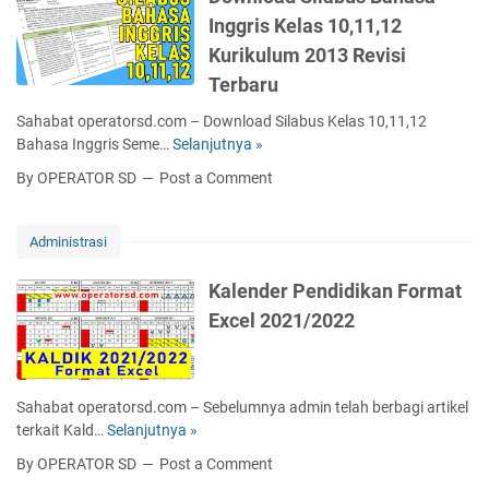
P
a
u
G
Inggris Kelas 10,11,12
e
r
T
K
d
Kurikulum 2013 Revisi
t
a
A
o
u
Terbaru
h
P
m
S
u
a
Sahabat operatorsd.com – Download Silabus Kelas 10,11,12
o
n
n
Bahasa Inggris Seme…
Selanjutnya »
D
a
2
K
o
l
0
By OPERATOR SD
Post a Comment
u
w
K
2
r
n
u
2
i
l
r
Administrasi
k
o
i
u
a
k
Kalender Pendidikan Format
l
d
u
Excel 2021/2022
u
S
l
m
i
u
M
l
m
e
a
2
Sahabat operatorsd.com – Sebelumnya admin telah berbagi artikel
r
b
0
terkait Kald…
Selanjutnya »
K
d
u
1
a
e
By OPERATOR SD
Post a Comment
s
3
l
k