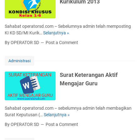
Kurikulum 2013
o
s
l
A
l
i
a
R
a
T
j
A
h
e
a
T
Sahabat operatorsd.com – Sebelumnya admin telah memposting
/
r
r
P
KI KD SD/MI Kurik…
Selanjutnya »
K
M
b
a
E
I
a
a
By OPERATOR SD
Post a Comment
n
N
K
d
r
K
D
D
r
u
u
A
S
a
Administrasi
r
F
D
s
i
T
/
a
Surat Keterangan Aktif
k
A
M
h
Mengajar Guru
u
R
I
T
l
A
K
a
u
N
o
h
m
P
n
u
Sahabat operatorsd.com – sebelumnya admin telah membagikan
2
P
d
n
Surat Keputusan (…
Selanjutnya »
S
0
P
i
2
u
1
K
By OPERATOR SD
Post a Comment
s
0
r
3
G
i
2
a
S
U
K
1