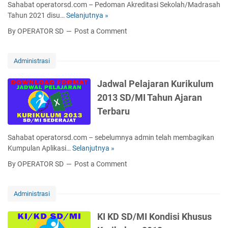
N
E
Sahabat operatorsd.com – Pedoman Akreditasi Sekolah/Madrasah
1
h
K
x
Tahun 2021 disu…
Selanjutnya »
P
,
P
E
c
e
1
e
By OPERATOR SD
Post a Comment
R
e
d
2
n
J
l
o
K
g
A
2
m
Administrasi
u
g
P
0
a
r
e
P
2
n
Jadwal Pelajaran Kurikulum
i
r
P
1
A
k
a
2013 SD/MI Tahun Ajaran
K
/
k
u
k
G
2
Terbaru
r
l
d
U
0
e
u
a
R
2
d
m
n
Sahabat operatorsd.com – sebelumnya admin telah membagikan
U
2
i
2
P
Kumpulan Aplikasi…
Selanjutnya »
J
T
t
0
P
a
H
By OPERATOR SD
Post a Comment
a
1
G
d
K
s
3
)
w
-
i
R
a
I
Administrasi
S
e
l
I
e
v
P
S
KI KD SD/MI Kondisi Khusus
k
i
e
Y