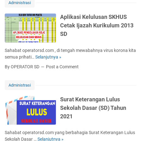
t
D
R
Administrasi
h
K
/
U
u
e
M
2
Aplikasi Kelulusan SKHUS
s
t
I
0
Cetak Ijazah Kurikulum 2013
u
e
T
2
s
SD
r
a
1
K
a
h
u
n
u
Sahabat operatorsd.com , di tengah mewabahnya virus korona kita
r
g
n
semua prihati…
Selanjutnya »
A
i
a
A
p
k
By OPERATOR SD
Post a Comment
n
j
l
u
A
a
i
l
k
r
k
u
Administrasi
t
a
a
m
i
n
s
2
Surat Keterangan Lulus
f
T
i
0
Sekolah Dasar (SD) Tahun
M
e
K
1
e
r
2021
e
3
n
b
l
g
a
u
Sahabat operatorsd.com yang berbahagia Surat Keterangan Lulus
a
r
l
Sekolah Dasar …
Selanjutnya »
S
j
u