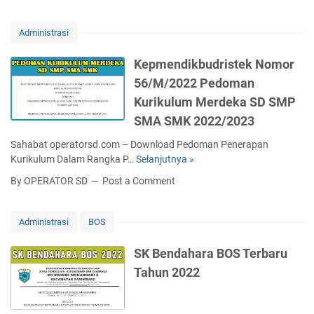
P
S
0
i
z
a
D
2
r
a
n
T
2
Administrasi
P
h
i
e
e
S
t
r
Kepmendikbudristek Nomor
s
D
i
b
56/M/2022 Pedoman
e
2
a
a
r
0
Kurikulum Merdeka SD SMP
P
r
t
2
T
SMA SMK 2022/2023
u
a
2
S
U
Sahabat operatorsd.com – Download Pedoman Penerapan
P
j
Kurikulum Dalam Rangka P…
Selanjutnya »
K
A
i
e
S
By OPERATOR SD
Post a Comment
a
p
G
n
m
a
S
e
n
Administrasi
BOS
e
n
j
k
d
i
SK Bendahara BOS Terbaru
o
i
l
Tahun 2022
l
k
G
a
b
e
h
u
n