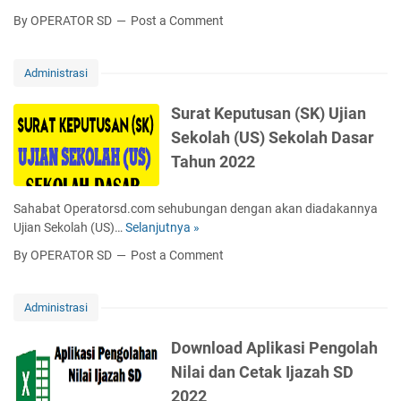
t
o
By OPERATOR SD
Post a Comment
K
r
u
m
r
a
Administrasi
i
t
k
T
Surat Keputusan (SK) Ujian
u
a
Sekolah (US) Sekolah Dasar
l
r
u
Tahun 2022
a
m
f
M
S
Sahabat Operatorsd.com sehubungan dengan akan diadakannya
e
e
Ujian Sekolah (US)…
Selanjutnya »
S
r
r
u
d
By OPERATOR SD
Post a Comment
a
r
e
p
a
k
O
t
a
Administrasi
t
K
L
o
e
e
Download Aplikasi Pengolah
m
p
n
Nilai dan Cetak Ijazah SD
a
u
g
t
2022
t
k