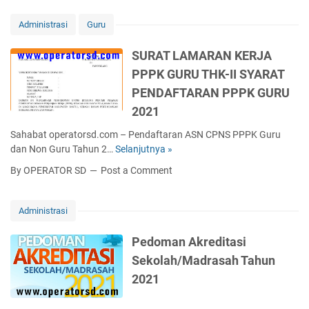
B
R
e
a
a
e
n
Administrasi
Guru
S
h
v
d
D
a
i
e
SURAT LAMARAN KERJA
S
s
s
r
M
PPPK GURU THK-II SYARAT
a
i
P
P
I
2
PENDAFTARAN PPPK GURU
e
S
n
0
n
2021
M
g
2
d
A
g
1
Sahabat operatorsd.com – Pendaftaran ASN CPNS PPPK Guru
i
S
r
/
dan Non Guru Tahun 2…
Selanjutnya »
S
d
M
i
2
U
i
By OPERATOR SD
Post a Comment
K
s
0
R
k
2
K
2
A
a
0
e
2
T
n
Administrasi
2
l
(
L
F
2
a
S
A
o
Pedoman Akreditasi
/
s
e
M
r
Sekolah/Madrasah Tahun
2
1
k
A
m
0
0
2021
o
R
a
2
,
l
A
t
3
1
a