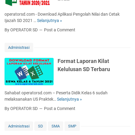
i
u
a
s
s
p
operatorsd.com - Download Aplikasi Pengolah Nilai dan Cetak
S
a
S
Ijazah SD 2021 …
Selanjutnya »
D
D
n
e
o
T
By OPERATOR SD
Post a Comment
(
m
w
e
S
u
n
r
K
a
l
b
Administrasi
)
K
o
a
U
e
a
r
Format Laporan Kilat
j
l
d
u
Kelulusan SD Terbaru
i
a
A
K
a
s
p
u
n
l
r
S
i
u
Sahabat operatorsd.com – Peserta Didik Kelas 6 sudah
e
k
k
melaksanakan US Praktek…
Selanjutnya »
F
k
a
u
o
o
By OPERATOR SD
Post a Comment
s
l
r
l
i
u
m
a
P
m
a
h
Administrasi
SD
SMA
SMP
e
2
t
(
n