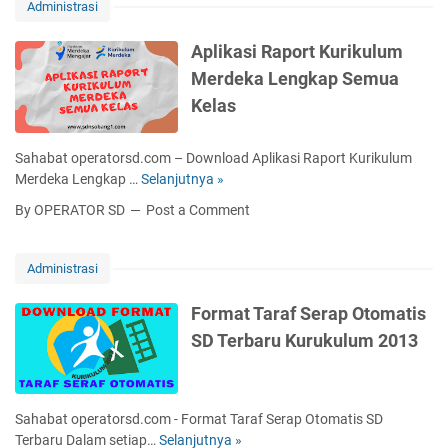
Administrasi
Aplikasi Raport Kurikulum
Merdeka Lengkap Semua
Kelas
Sahabat operatorsd.com – Download Aplikasi Raport Kurikulum
Merdeka Lengkap …
Selanjutnya »
A
p
By OPERATOR SD
Post a Comment
l
i
k
Administrasi
a
s
Format Taraf Serap Otomatis
i
SD Terbaru Kurukulum 2013
R
a
p
o
Sahabat operatorsd.com - Format Taraf Serap Otomatis SD
r
Terbaru Dalam setiap…
Selanjutnya »
F