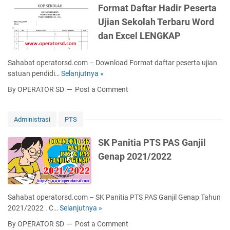
0
L
U
Format Daftar Hadir Peserta
g
1
a
S
Ujian Sekolah Terbaru Word
o
3
p
)
l
dan Excel LENGKAP
o
S
a
r
e
h
a
k
Sahabat operatorsd.com – Download Format daftar peserta ujian
N
n
o
satuan pendidi…
Selanjutnya »
F
i
K
l
o
l
By OPERATOR SD
Post a Comment
i
a
r
a
l
h
m
i
a
D
a
d
Administrasi
PTS
t
a
t
a
K
s
D
n
SK Panitia PTS PAS Ganjil
e
a
a
C
Genap 2021/2022
l
r
f
e
u
T
t
t
l
a
a
a
u
h
r
k
Sahabat operatorsd.com – SK Panitia PTS PAS Ganjil Genap Tahun
s
u
H
I
2021/2022 . C…
Selanjutnya »
S
a
n
a
j
K
n
2
By OPERATOR SD
Post a Comment
d
a