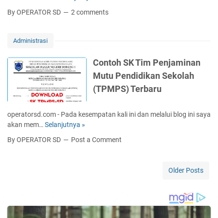
u
u
a
By OPERATOR SD
2 comments
s
r
r
a
a
G
n
t
u
Administrasi
S
K
r
K
e
u
Contoh SK Tim Penjaminan
H
t
Mutu Pendidikan Sekolah
U
e
S
(TPMPS) Terbaru
r
C
a
e
n
operatorsd.com - Pada kesempatan kali ini dan melalui blog ini saya
t
g
akan mem…
Selanjutnya »
C
a
a
o
k
By OPERATOR SD
Post a Comment
n
n
I
L
t
j
u
o
a
Older Posts
l
h
z
u
S
a
s
K
h
S
T
K
e
i