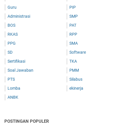
b
Guru
PIP
a
r
Administrasi
SMP
u
BOS
PAT
RKAS
RPP
PPG
SMA
SD
Software
Sertifikasi
TKA
Soal Jawaban
PMM
PTS
Silabus
Lomba
ekinerja
ANBK
POSTINGAN POPULER