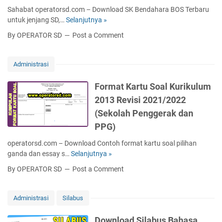
T
d
a
Sahabat operatorsd.com – Download SK Bendahara BOS Terbaru
e
r
p
untuk jenjang SD,…
Selanjutnya »
S
r
i
2
K
b
By OPERATOR SD
Post a Comment
s
0
B
a
t
2
e
r
e
1
n
Administrasi
u
k
/
d
W
N
2
a
Format Kartu Soal Kurikulum
o
o
0
h
r
2013 Revisi 2021/2022
m
2
a
d
o
2
(Sekolah Penggerak dan
r
d
r
a
PPG)
a
5
B
n
6
operatorsd.com – Download Contoh format kartu soal pilihan
O
E
/
ganda dan essay s…
Selanjutnya »
F
S
x
M
o
T
c
By OPERATOR SD
Post a Comment
/
r
e
e
2
m
r
l
0
a
b
Administrasi
Silabus
L
2
t
a
E
2
K
r
Download Silabus Bahasa
N