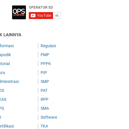
IK LAINNYA
nformasi
Regulasi
apodik
PMP
torial
PPPK
uru
PIP
ministrasi
SMP
OS
PAT
KAS
RPP
PG
SMA
D
Software
rtifikasi
TKA