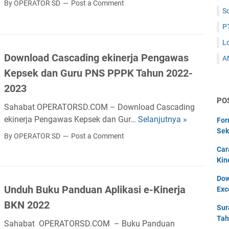
By OPERATOR SD
Post a Comment
A
S
K
S
N
P
I
I
P
L
S
P
Download Cascading ekinerja Pengawas
A
T
P
Kepsek dan Guru PNS PPPK Tahun 2022-
U
K
N
2023
G
J
PO
U
Sahabat OPERATORSD.COM – Download Cascading
A
R
ekinerja Pengawas Kepsek dan Gur…
Selanjutnya »
D
For
N
U
Sek
o
G
By OPERATOR SD
Post a Comment
N
w
A
Car
A
n
N
Kin
K
l
P
E
Dow
o
R
Unduh Buku Panduan Aplikasi e-Kinerja
S
Exc
a
O
T
BKN 2022
d
Sur
F
E
C
Tah
E
Sahabat OPERATORSD.COM – Buku Panduan
K