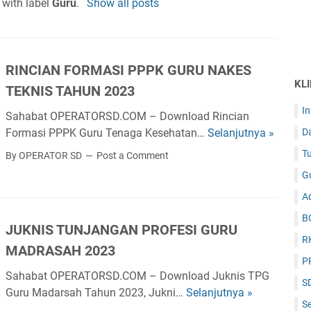
with label
Guru
.
Show all posts
RINCIAN FORMASI PPPK GURU NAKES
KL
TEKNIS TAHUN 2023
I
Sahabat OPERATORSD.COM – Download Rincian
D
Formasi PPPK Guru Tenaga Kesehatan…
Selanjutnya »
R
I
Tu
By OPERATOR SD
Post a Comment
N
G
C
Ad
I
A
B
JUKNIS TUNJANGAN PROFESI GURU
N
R
MADRASAH 2023
F
P
O
Sahabat OPERATORSD.COM – Download Juknis TPG
S
R
Guru Madarsah Tahun 2023, Jukni…
Selanjutnya »
J
M
Se
U