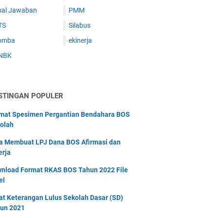
oal Jawaban
PMM
TS
Silabus
omba
ekinerja
NBK
STINGAN POPULER
mat Spesimen Pergantian Bendahara BOS
olah
a Membuat LPJ Dana BOS Afirmasi dan
erja
nload Format RKAS BOS Tahun 2022 File
el
at Keterangan Lulus Sekolah Dasar (SD)
un 2021