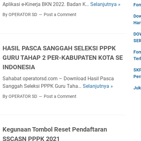
a
S
Aplikasi e-Kinerja BKN 2022. Badan K…
Selanjutnya »
U
For
N
s
I
n
I
By OPERATOR SD
Post a Comment
c
Dow
G
d
S
Har
a
U
u
T
d
R
DO
h
A
i
U
SE
B
H
n
HASIL PASCA SANGGAH SELEKSI PPPK
M
u
U
For
g
A
GURU TAHAP 2 PER-KABUPATEN KOTA SE
k
N
Ter
e
D
u
2
INDONESIA
k
SKP
R
P
0
i
Per
A
Sahabat operatorsd.com – Download Hasil Pasca
a
2
n
S
Sanggah Seleksi PPPK Guru Taha…
Selanjutnya »
H
n
Juk
3
e
A
A
d
By OPERATOR SD
Post a Comment
r
H
S
u
j
2
I
a
a
0
L
n
P
2
P
A
Kegunaan Tombol Reset Pendaftaran
e
3
A
p
n
SSCASN PPPK 2021
S
l