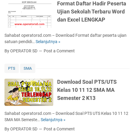
Format Daftar Hadir Peserta
Ujian Sekolah Terbaru Word
dan Excel LENGKAP
Sahabat operatorsd.com – Download Format daftar peserta ujian
satuan pendidi…
Selanjutnya »
F
o
By OPERATOR SD
Post a Comment
r
m
a
PTS
SMA
t
D
Download Soal PTS/UTS
a
Kelas 10 11 12 SMA MA
f
Semester 2 K13
t
a
r
Sahabat operatorsd.com – Download Soal PTS UTS Kelas 10 11 12
H
SMA MA Semeste…
Selanjutnya »
D
a
o
By OPERATOR SD
Post a Comment
d
w