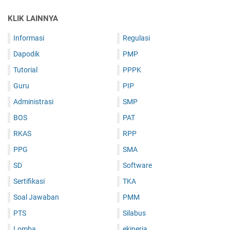
1
G
3
KLIK LAINNYA
K
A
Informasi
Regulasi
P
Dapodik
PMP
Tutorial
PPPK
Guru
PIP
Administrasi
SMP
BOS
PAT
RKAS
RPP
PPG
SMA
SD
Software
Sertifikasi
TKA
Soal Jawaban
PMM
PTS
Silabus
Lomba
ekinerja