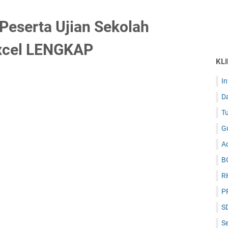
 Peserta Ujian Sekolah
xcel LENGKAP
KL
I
D
Tu
G
Ad
B
R
P
S
Se