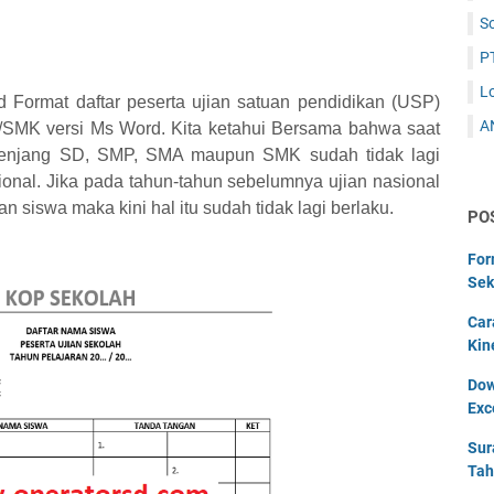
S
P
L
Format daftar peserta ujian satuan pendidikan (USP)
A
/SMK versi Ms Word. Kita ketahui Bersama bahwa saat
k jenjang SD, SMP, SMA maupun SMK sudah tidak lagi
nal. Jika pada tahun-tahun sebelumnya ujian nasional
 siswa maka kini hal itu sudah tidak lagi berlaku.
PO
For
Sek
Car
Kin
Dow
Exc
Sur
Tah