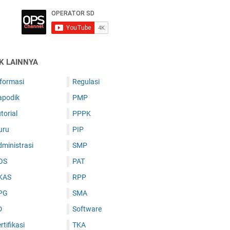
IK LAINNYA
nformasi
Regulasi
apodik
PMP
torial
PPPK
uru
PIP
ministrasi
SMP
OS
PAT
KAS
RPP
PG
SMA
D
Software
rtifikasi
TKA