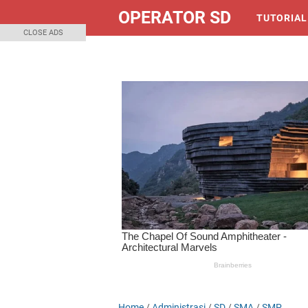
OPERATOR SD
TUTORIAL
CLOSE ADS
Home
/
Administrasi
/
SD
/
SMA
/
SMP