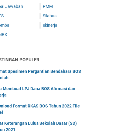
oal Jawaban
PMM
TS
Silabus
omba
ekinerja
NBK
STINGAN POPULER
mat Spesimen Pergantian Bendahara BOS
olah
a Membuat LPJ Dana BOS Afirmasi dan
erja
nload Format RKAS BOS Tahun 2022 File
el
at Keterangan Lulus Sekolah Dasar (SD)
un 2021