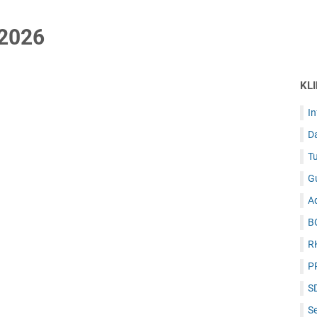
 2026
KL
I
D
Tu
G
Ad
B
R
P
S
Se