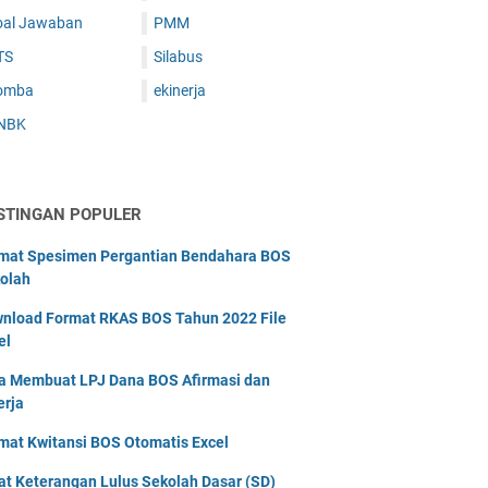
oal Jawaban
PMM
TS
Silabus
omba
ekinerja
NBK
STINGAN POPULER
mat Spesimen Pergantian Bendahara BOS
olah
nload Format RKAS BOS Tahun 2022 File
el
a Membuat LPJ Dana BOS Afirmasi dan
erja
mat Kwitansi BOS Otomatis Excel
at Keterangan Lulus Sekolah Dasar (SD)