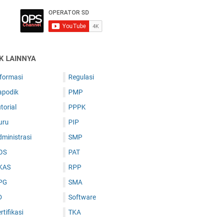
IK LAINNYA
nformasi
Regulasi
apodik
PMP
torial
PPPK
uru
PIP
ministrasi
SMP
OS
PAT
KAS
RPP
PG
SMA
D
Software
rtifikasi
TKA