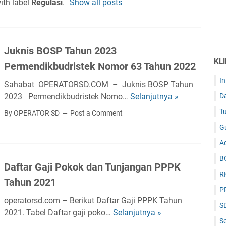
ith label
Regulasi
.
Show all posts
Juknis BOSP Tahun 2023
KL
Permendikbudristek Nomor 63 Tahun 2022
I
Sahabat OPERATORSD.COM – Juknis BOSP Tahun
D
2023 Permendikbudristek Nomo…
Selanjutnya »
J
u
Tu
By OPERATOR SD
Post a Comment
k
G
n
Ad
i
s
B
Daftar Gaji Pokok dan Tunjangan PPPK
B
R
Tahun 2021
O
P
S
operatorsd.com – Berikut Daftar Gaji PPPK Tahun
S
P
2021. Tabel Daftar gaji poko…
Selanjutnya »
D
T
Se
a