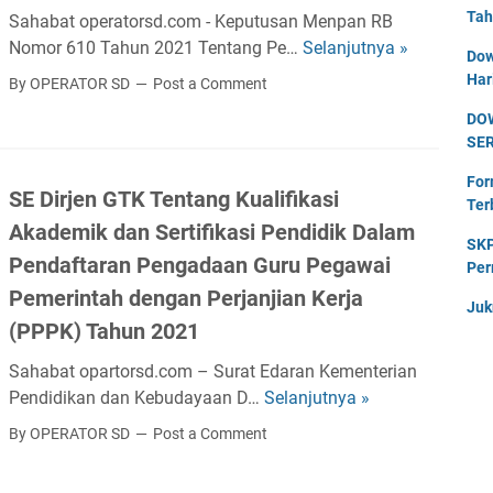
K
n
Tah
d
Sahabat operatorsd.com - Keputusan Menpan RB
i
j
r
Nomor 610 Tahun 2021 Tentang Pe…
Selanjutnya »
K
n
Dow
a
i
e
Har
e
By OPERATOR SD
Post a Comment
n
s
p
r
g
DO
t
u
j
a
SE
e
t
a
n
k
u
For
A
P
SE Dirjen GTK Tentang Kualifikasi
N
Ter
s
f
P
Akademik dan Sertifikasi Pendidik Dalam
o
a
i
SKP
P
m
n
Pendaftaran Pengadaan Guru Pegawai
r
Per
K
o
M
m
Pemerintah dengan Perjanjian Kerja
T
Juk
r
e
a
a
(PPPK) Tahun 2021
6
n
s
h
3
p
Sahabat opartorsd.com – Surat Edaran Kementerian
i
u
T
a
Pendidikan dan Kebudayaan D…
Selanjutnya »
T
S
n
a
n
a
E
2
By OPERATOR SD
Post a Comment
h
R
h
D
0
u
B
u
i
2