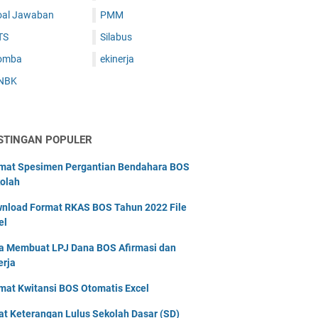
oal Jawaban
PMM
TS
Silabus
omba
ekinerja
NBK
STINGAN POPULER
mat Spesimen Pergantian Bendahara BOS
olah
nload Format RKAS BOS Tahun 2022 File
el
a Membuat LPJ Dana BOS Afirmasi dan
erja
mat Kwitansi BOS Otomatis Excel
at Keterangan Lulus Sekolah Dasar (SD)