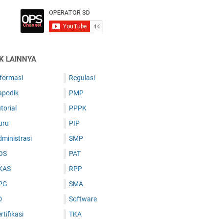
IK LAINNYA
nformasi
Regulasi
apodik
PMP
torial
PPPK
uru
PIP
ministrasi
SMP
OS
PAT
KAS
RPP
PG
SMA
D
Software
rtifikasi
TKA