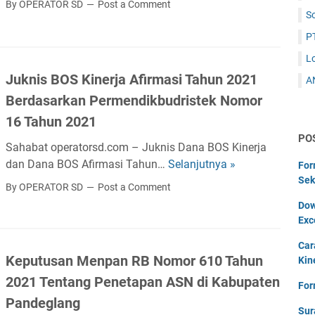
By OPERATOR SD
Post a Comment
a
S
f
h
t
P
u
a
n
L
r
2
Juknis BOS Kinerja Afirmasi Tahun 2021
A
G
0
Berdasarkan Permendikbudristek Nomor
a
2
j
16 Tahun 2021
3
i
PO
P
Sahabat operatorsd.com – Juknis Dana BOS Kinerja
P
e
dan Dana BOS Afirmasi Tahun…
Selanjutnya »
J
For
o
r
Sek
u
k
By OPERATOR SD
Post a Comment
m
k
o
Dow
e
n
k
Exc
n
i
d
d
Car
s
a
Keputusan Menpan RB Nomor 610 Tahun
i
Kin
B
n
k
2021 Tentang Penetapan ASN di Kabupaten
O
For
T
b
S
Pandeglang
u
u
Sur