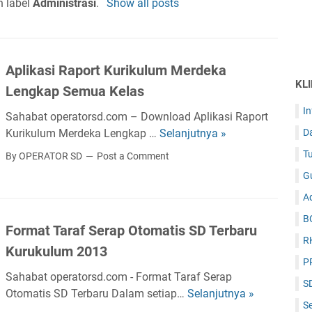
h label
Administrasi
.
Show all posts
Aplikasi Raport Kurikulum Merdeka
KL
Lengkap Semua Kelas
I
Sahabat operatorsd.com – Download Aplikasi Raport
D
Kurikulum Merdeka Lengkap …
Selanjutnya »
A
p
Tu
By OPERATOR SD
Post a Comment
l
G
i
Ad
k
a
B
Format Taraf Serap Otomatis SD Terbaru
s
R
Kurukulum 2013
i
P
R
Sahabat operatorsd.com - Format Taraf Serap
S
a
Otomatis SD Terbaru Dalam setiap…
Selanjutnya »
F
p
Se
o