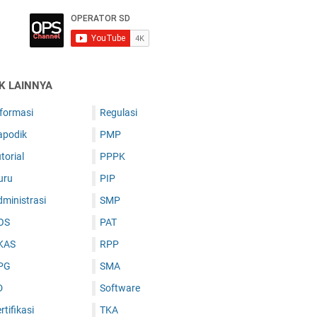
IK LAINNYA
nformasi
Regulasi
apodik
PMP
torial
PPPK
uru
PIP
ministrasi
SMP
OS
PAT
KAS
RPP
PG
SMA
D
Software
rtifikasi
TKA