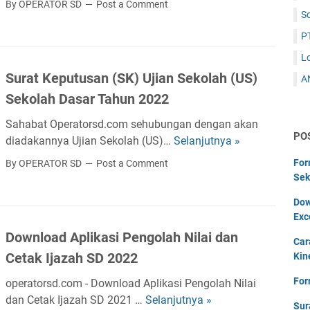
By OPERATOR SD
Post a Comment
o
S
r
r
m
P
t
a
K
L
t
u
Surat Keputusan (SK) Ujian Sekolah (US)
A
T
r
Sekolah Dasar Tahun 2022
a
i
r
k
Sahabat Operatorsd.com sehubungan dengan akan
a
PO
u
diadakannya Ujian Sekolah (US)…
Selanjutnya »
S
f
l
u
For
By OPERATOR SD
Post a Comment
S
u
r
Sek
e
m
a
r
Dow
M
t
a
Exc
e
K
p
Download Aplikasi Pengolah Nilai dan
r
e
Car
O
d
Cetak Ijazah SD 2022
Kin
p
t
e
u
For
o
operatorsd.com - Download Aplikasi Pengolah Nilai
k
t
m
dan Cetak Ijazah SD 2021 …
Selanjutnya »
D
a
Sur
u