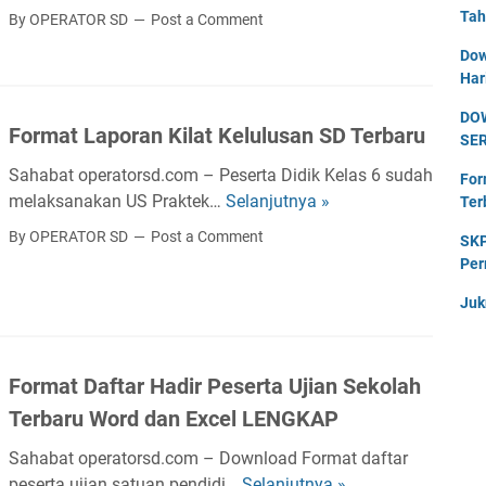
a
o
Tah
L
By OPERATOR SD
Post a Comment
s
t
w
e
a
Dow
i
n
n
n
Har
s
l
g
(
S
o
DO
k
S
Format Laporan Kilat Kelulusan SD Terbaru
D
SE
a
a
K
T
d
p
Sahabat operatorsd.com – Peserta Didik Kelas 6 sudah
)
For
e
A
S
melaksanakan US Praktek…
Selanjutnya »
Ter
F
U
r
p
e
o
j
By OPERATOR SD
Post a Comment
SKP
b
l
m
r
i
Per
a
i
u
m
a
r
k
Juk
a
a
n
u
a
K
t
S
K
s
e
L
e
u
i
Format Daftar Hadir Peserta Ujian Sekolah
l
a
k
r
P
a
p
o
Terbaru Word dan Excel LENGKAP
u
e
s
o
l
k
n
Sahabat operatorsd.com – Download Format daftar
r
a
u
g
peserta ujian satuan pendidi…
Selanjutnya »