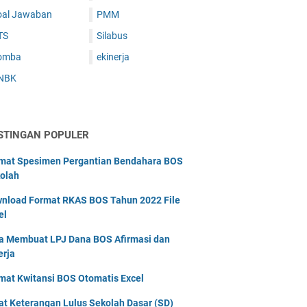
oal Jawaban
PMM
TS
Silabus
omba
ekinerja
NBK
STINGAN POPULER
mat Spesimen Pergantian Bendahara BOS
olah
nload Format RKAS BOS Tahun 2022 File
el
a Membuat LPJ Dana BOS Afirmasi dan
erja
mat Kwitansi BOS Otomatis Excel
at Keterangan Lulus Sekolah Dasar (SD)