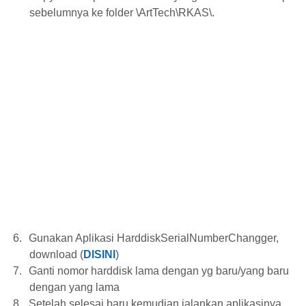
sebelumnya ke folder \ArtTech\RKAS\.
6.
Gunakan Aplikasi HarddiskSerialNumberChangger,
download (
DISINI
)
7.
Ganti nomor harddisk lama dengan yg baru/yang baru
dengan yang lama
8.
Setelah selesai baru kemudian jalankan aplikasinya.