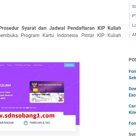
S
P
L
 Prosedur Syarat dan Jadwal Pendaftaran KIP Kuliah
A
mbuka Program Kartu Indonesia Pintar KIP Kuliah
PO
For
Sek
Dow
Exc
Car
Kin
For
Sur