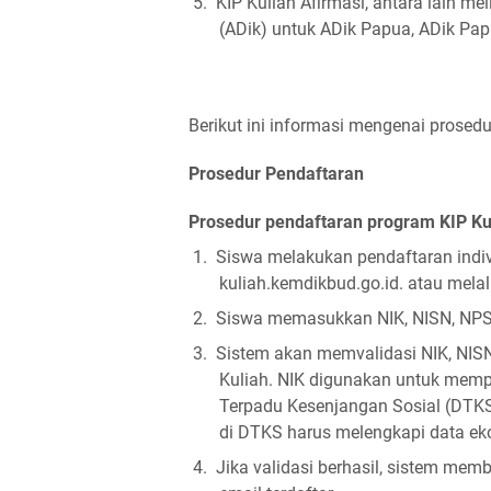
5.
KIP Kuliah Afirmasi, antara lain m
(ADik) untuk ADik Papua, ADik Pap
Berikut ini informasi mengenai prosedu
Prosedur Pendaftaran
Prosedur pendaftaran program KIP Kul
1.
Siswa melakukan pendaftaran indivi
kuliah.kemdikbud.go.id. atau melal
2.
Siswa memasukkan NIK, NISN, NPSN
3.
Sistem akan memvalidasi NIK, NIS
Kuliah. NIK digunakan untuk mempe
Terpadu Kesenjangan Sosial (DTKS)
di DTKS harus melengkapi data ek
4.
Jika validasi berhasil, sistem me