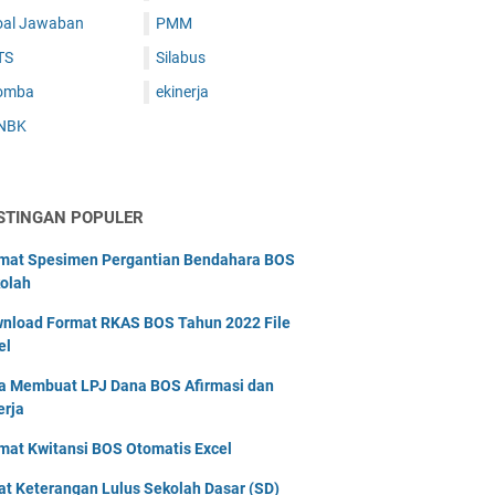
oal Jawaban
PMM
TS
Silabus
omba
ekinerja
NBK
STINGAN POPULER
mat Spesimen Pergantian Bendahara BOS
olah
nload Format RKAS BOS Tahun 2022 File
el
a Membuat LPJ Dana BOS Afirmasi dan
erja
mat Kwitansi BOS Otomatis Excel
at Keterangan Lulus Sekolah Dasar (SD)