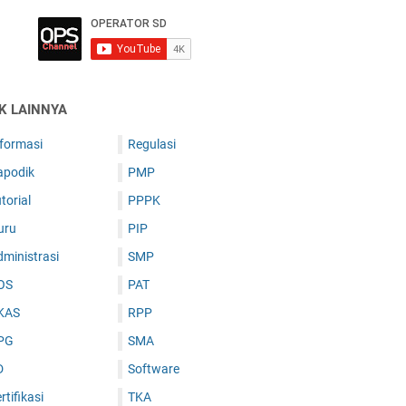
IK LAINNYA
nformasi
Regulasi
apodik
PMP
torial
PPPK
uru
PIP
ministrasi
SMP
OS
PAT
KAS
RPP
PG
SMA
D
Software
rtifikasi
TKA