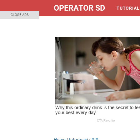
OPERATOR SD
TUTORIAL
CLOSE ADS
Home
/
Informasi
/
PIP