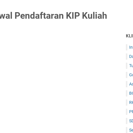
wal Pendaftaran KIP Kuliah
KL
I
D
Tu
G
Ad
B
R
P
S
Se