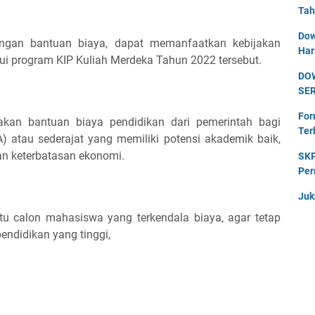
Tah
Dow
ngan bantuan biaya, dapat memanfaatkan kebijakan
Har
ui program KIP Kuliah Merdeka Tahun 2022 tersebut.
DO
SE
For
kan bantuan biaya pendidikan dari pemerintah bagi
Ter
 atau sederajat yang memiliki potensi akademik baik,
gan keterbatasan ekonomi.
SKP
Per
Juk
u calon mahasiswa yang terkendala biaya, agar tetap
ndidikan yang tinggi,