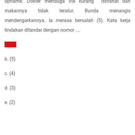
opname. Dokter menduga Via kurang
istirahat dan
makannya tidak teratur. Bunda menangis
mendengarkannya. Ia merasa bersalah (5). Kata kerja
tindakan ditandai dengan nomor ....
a. (1)
b. (5)
c. (4)
d. (3)
e. (2)