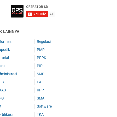
IK LAINNYA
nformasi
Regulasi
apodik
PMP
torial
PPPK
uru
PIP
ministrasi
SMP
OS
PAT
KAS
RPP
PG
SMA
D
Software
rtifikasi
TKA