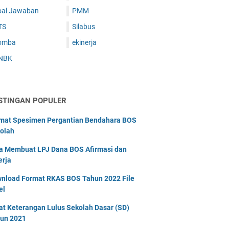
oal Jawaban
PMM
TS
Silabus
omba
ekinerja
NBK
STINGAN POPULER
mat Spesimen Pergantian Bendahara BOS
olah
a Membuat LPJ Dana BOS Afirmasi dan
erja
nload Format RKAS BOS Tahun 2022 File
el
at Keterangan Lulus Sekolah Dasar (SD)
un 2021