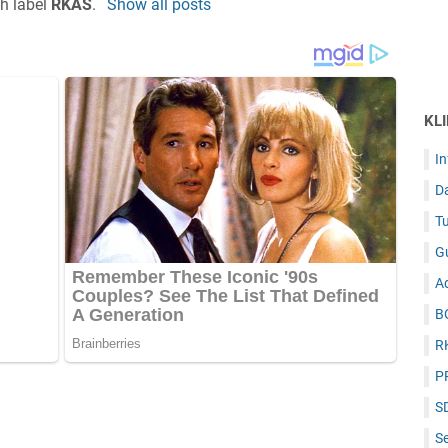
th label
RKAS
.
Show all posts
KL
I
D
Tu
G
Ad
B
R
P
S
Se