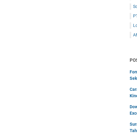
S
P
L
A
PO
For
Sek
Car
Kin
Dow
Exc
Sur
Tah