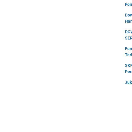
For
Dow
Har
DO
SE
For
Ter
SKP
Per
Juk